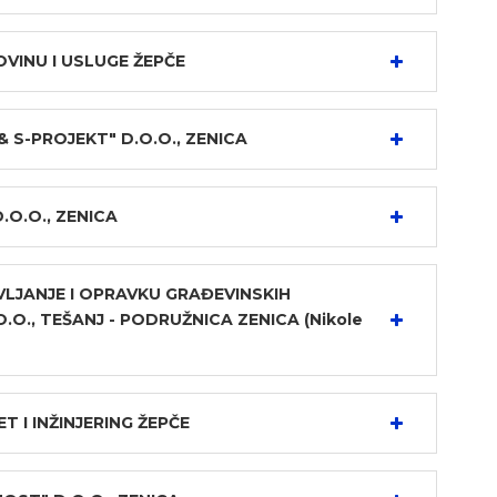
OVINU I USLUGE ŽEPČE
S-PROJEKT" D.O.O., ZENICA
.O.O., ZENICA
LJANJE I OPRAVKU GRAĐEVINSKIH
O.O., TEŠANJ - PODRUŽNICA ZENICA (Nikole
T I INŽINJERING ŽEPČE