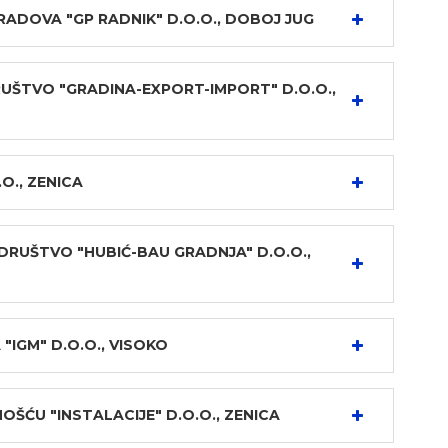
ADOVA "GP RADNIK" D.O.O., DOBOJ JUG
UŠTVO "GRADINA-EXPORT-IMPORT" D.O.O.,
O., ZENICA
RUŠTVO "HUBIĆ-BAU GRADNJA" D.O.O.,
"IGM" D.O.O., VISOKO
ĆU "INSTALACIJE" D.O.O., ZENICA