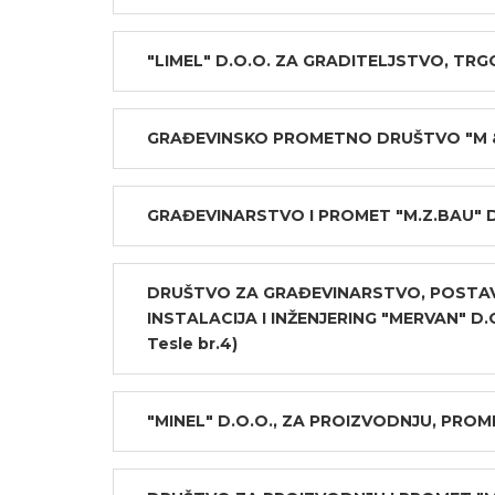
"LIMEL" D.O.O. ZA GRADITELJSTVO, TRG
GRAĐEVINSKO PROMETNO DRUŠTVO "M & 
GRAĐEVINARSTVO I PROMET "M.Z.BAU" D
DRUŠTVO ZA GRAĐEVINARSTVO, POSTAV
INSTALACIJA I INŽENJERING "MERVAN" D.
Tesle br.4)
"MINEL" D.O.O., ZA PROIZVODNJU, PROME