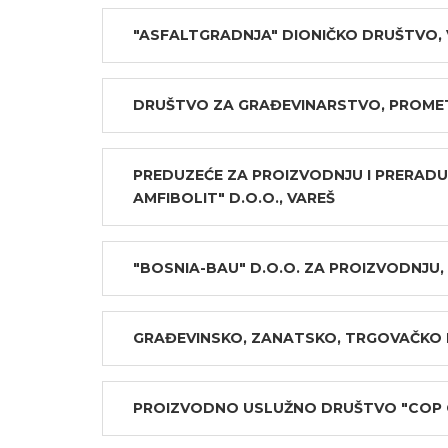
"ASFALTGRADNJA" DIONIČKO DRUŠTVO,
DRUŠTVO ZA GRAĐEVINARSTVO, PROMET I
PREDUZEĆE ZA PROIZVODNJU I PRERADU
AMFIBOLIT" D.O.O., VAREŠ
"BOSNIA-BAU" D.O.O. ZA PROIZVODNJU,
GRAĐEVINSKO, ZANATSKO, TRGOVAČKO D
PROIZVODNO USLUŽNO DRUŠTVO "COP C