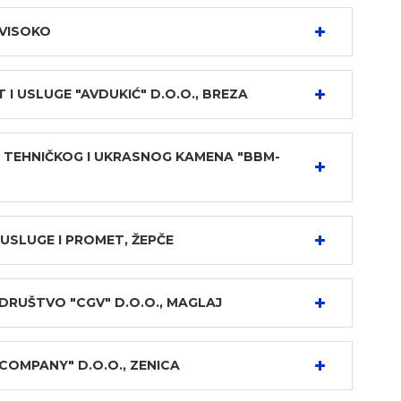
 VISOKO
 USLUGE "AVDUKIĆ" D.O.O., BREZA
 TEHNIČKOG I UKRASNOG KAMENA "BBM-
 USLUGE I PROMET, ŽEPČE
RUŠTVO "CGV" D.O.O., MAGLAJ
OMPANY" D.O.O., ZENICA