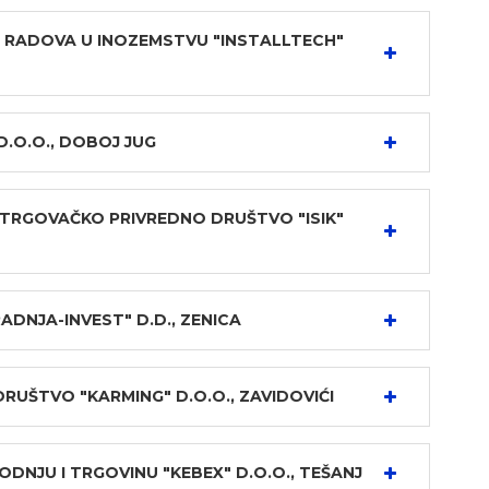
 RADOVA U INOZEMSTVU "INSTALLTECH"
D.O.O., DOBOJ JUG
TRGOVAČKO PRIVREDNO DRUŠTVO "ISIK"
DNJA-INVEST" D.D., ZENICA
UŠTVO "KARMING" D.O.O., ZAVIDOVIĆI
NJU I TRGOVINU "KEBEX" D.O.O., TEŠANJ