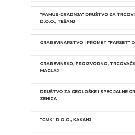
"FAMUS-GRADNJA" DRUŠTVO ZA TRGOVIN
D.O.O., TEŠANJ
GRAĐEVINARSTVO I PROMET "FARSET" D.
GRAĐEVINSKO, PROIZVODNO, TRGOVAČKO 
MAGLAJ
DRUŠTVO ZA GEOLOŠKE I SPECIJALNE G
ZENICA
"GMK" D.O.O., KAKANJ