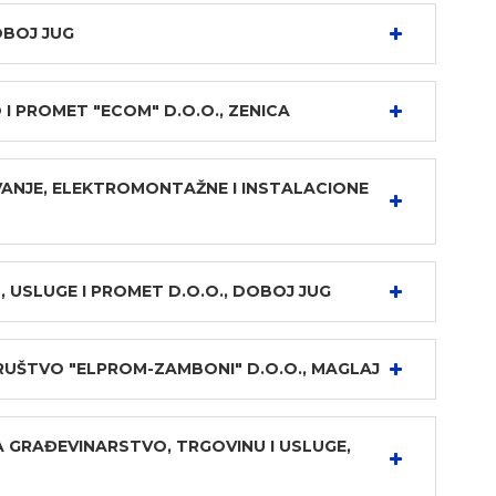
OBOJ JUG
I PROMET "ECOM" D.O.O., ZENICA
ANJE, ELEKTROMONTAŽNE I INSTALACIONE
 USLUGE I PROMET D.O.O., DOBOJ JUG
UŠTVO "ELPROM-ZAMBONI" D.O.O., MAGLAJ
A GRAĐEVINARSTVO, TRGOVINU I USLUGE,