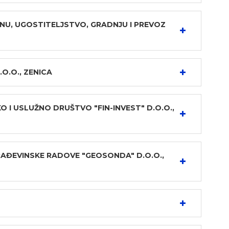
U, UGOSTITELJSTVO, GRADNJU I PREVOZ
O.O., ZENICA
I USLUŽNO DRUŠTVO "FIN-INVEST" D.O.O.,
RAĐEVINSKE RADOVE "GEOSONDA" D.O.O.,