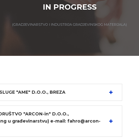
IN PROGRESS
(GRADJEVINARSTVO I INDUSTRIJA GRADJEVINSKOG MATERIJALA)
LUGE "AME" D.O.O., BREZA
RUŠTVO "ARCON-in" D.O.O.,
ring u građevinarstvu) e-mail: fahro@arcon-