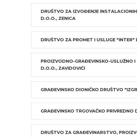
DRUŠTVO ZA IZVOĐENJE INSTALACIONIH
D.O.O., ZENICA
DRUŠTVO ZA PROMET I USLUGE "INTER" 
PROIZVODNO-GRAĐEVINSKO-USLUŽNO I 
D.O.O., ZAVIDOVIĆI
GRAĐEVINSKO DIONIČKO DRUŠTVO "IZGRA
GRAĐEVINSKO TRGOVAČKO PRIVREDNO DR
DRUŠTVO ZA GRAĐEVINARSTVO, PROIZVOD