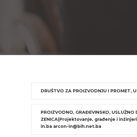
DRUŠTVO ZA PROIZVODNJU I PROMET, US
PROIZVODNO, GRAĐEVINSKO, USLUŽNO D
ZENICA(Projektovanje, građenje i inžinje
in.ba arcon-in@bih.net.ba