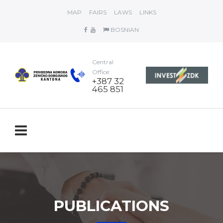
MAP
FAIRS
LAWS
LINKS
BOSNIAN
Central
Office:
+387 32
465 851
PUBLICATIONS