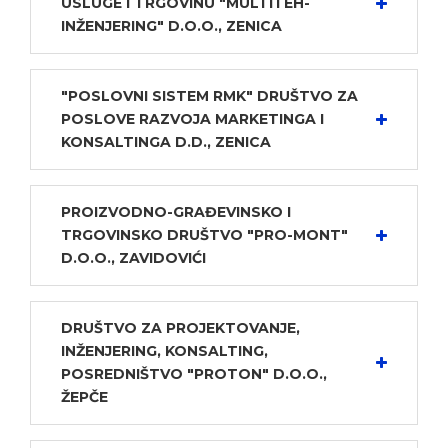
USLUGE I TRGOVINU "MULTITEH-
INŽENJERING" D.O.O., ZENICA
"POSLOVNI SISTEM RMK" DRUŠTVO ZA
POSLOVE RAZVOJA MARKETINGA I
KONSALTINGA D.D., ZENICA
PROIZVODNO-GRAĐEVINSKO I
TRGOVINSKO DRUŠTVO "PRO-MONT"
D.O.O., ZAVIDOVIĆI
DRUŠTVO ZA PROJEKTOVANJE,
INŽENJERING, KONSALTING,
POSREDNIŠTVO "PROTON" D.O.O.,
ŽEPČE