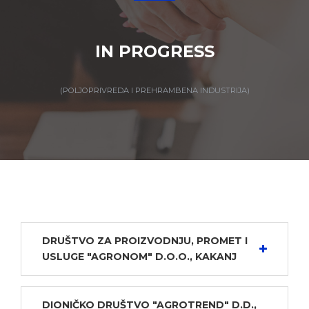
IN PROGRESS
(POLJOPRIVREDA I PREHRAMBENA INDUSTRIJA)
DRUŠTVO ZA PROIZVODNJU, PROMET I
USLUGE "AGRONOM" D.O.O., KAKANJ
DIONIČKO DRUŠTVO "AGROTREND" D.D.,