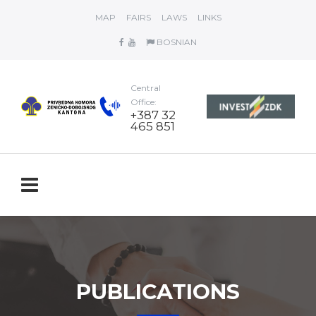
MAP
FAIRS
LAWS
LINKS
BOSNIAN
Central
Office:
+387 32
465 851
PUBLICATIONS