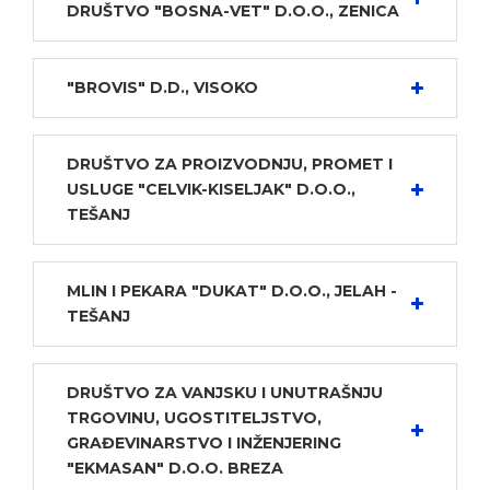
DRUŠTVO "BOSNA-VET" D.O.O., ZENICA
"BROVIS" D.D., VISOKO
DRUŠTVO ZA PROIZVODNJU, PROMET I
USLUGE "CELVIK-KISELJAK" D.O.O.,
TEŠANJ
MLIN I PEKARA "DUKAT" D.O.O., JELAH -
TEŠANJ
DRUŠTVO ZA VANJSKU I UNUTRAŠNJU
TRGOVINU, UGOSTITELJSTVO,
GRAĐEVINARSTVO I INŽENJERING
"EKMASAN" D.O.O. BREZA