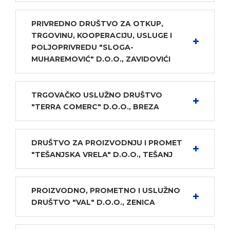
PRIVREDNO DRUŠTVO ZA OTKUP,
TRGOVINU, KOOPERACIJU, USLUGE I
POLJOPRIVREDU "SLOGA-
MUHAREMOVIĆ" D.O.O., ZAVIDOVIĆI
TRGOVAČKO USLUŽNO DRUŠTVO
"TERRA COMERC" D.O.O., BREZA
DRUŠTVO ZA PROIZVODNJU I PROMET
"TEŠANJSKA VRELA" D.O.O., TEŠANJ
PROIZVODNO, PROMETNO I USLUŽNO
DRUŠTVO "VAL" D.O.O., ZENICA