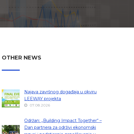
OTHER NEWS
Najava završnog događaja u okviru
LEEWAY projekta
07.08.2026
Održan: „Building Impact Together“ –
Dan partnera za održivi ekonomski