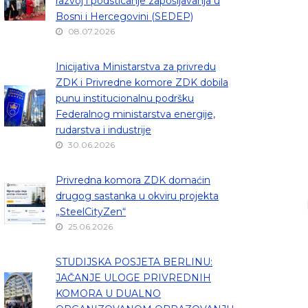
razvoj i podsticanje zapošljavanja u
Bosni i Hercegovini (SEDEP)
08.07.2026
Inicijativa Ministarstva za privredu
ZDK i Privredne komore ZDK dobila
punu institucionalnu podršku
Federalnog ministarstva energije,
rudarstva i industrije
30.06.2026
Privredna komora ZDK domaćin
drugog sastanka u okviru projekta
„SteelCityZen“
25.06.2026
STUDIJSKA POSJETA BERLINU:
JAČANJE ULOGE PRIVREDNIH
KOMORA U DUALNO