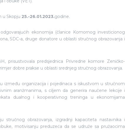
ja i obuke (VET).
n u Skopju
25.-26.01.2023.
godine.
 odgovarajućih ekonomija (članice Komornog investicionog
ona, SDC-a, druge donatore u oblasti stručnog obrazovanja i
BiH, prisustvovala predsjednica Privredne komore Zeničko-
rimjer dobre prakse u oblasti srednjeg stručnog obrazovanja.
enu između organizacija i pojedinaca s iskustvom u stručnom
tivnim aranžmanima, s ciljem da generira naučene lekcije i
pekata dualnog i kooperativnog treninga u ekonomijama
 stručnog obrazovanja, izgradnji kapaciteta nastavnika i
 obuke, motivisanju preduzeća da se udruže sa pružaocima