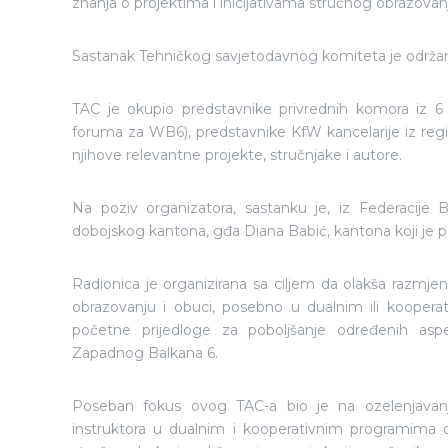
znanja o projektima i inicijativama stručnog obrazovan
Sastanak Tehničkog savjetodavnog komiteta je održa
TAC je okupio predstavnike privrednih komora iz 6
foruma za WB6), predstavnike KfW kancelarije iz regi
njihove relevantne projekte, stručnjake i autore.
Na poziv organizatora, sastanku je, iz Federacije 
dobojskog kantona, gđa Diana Babić, kantona koji je p
Radionica je organizirana sa ciljem da olakša razmj
obrazovanju i obuci, posebno u dualnim ili koopera
početne prijedloge za poboljšanje određenih as
Zapadnog Balkana 6.
Poseban fokus ovog TAC-a bio je na ozelenjavanju
instruktora u dualnim i kooperativnim programima