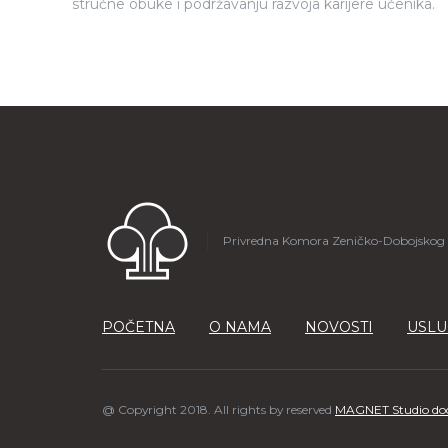
stručne obuke i podržavanju razvoja karijere učenika.
Privredna Komora Zeničko-Dobojskog
POČETNA
O NAMA
NOVOSTI
USLU
@ Copyright 2018. All rights by reserved
MAGNET Studio do