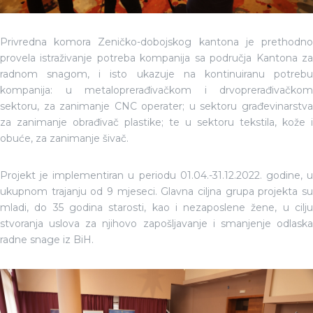
Privredna komora Zeničko-dobojskog kantona je prethodno
provela istraživanje potreba kompanija sa područja Kantona za
radnom snagom, i isto ukazuje na kontinuiranu potrebu
kompanija: u metaloprerađivačkom i drvoprerađivačkom
sektoru, za zanimanje CNC operater; u sektoru građevinarstva
za zanimanje obrađivač plastike; te u sektoru tekstila, kože i
obuće, za zanimanje šivač.
Projekt je implementiran u periodu 01.04.-31.12.2022. godine, u
ukupnom trajanju od 9 mjeseci. Glavna ciljna grupa projekta su
mladi, do 35 godina starosti, kao i nezaposlene žene, u cilju
stvoranja uslova za njihovo zapošljavanje i smanjenje odlaska
radne snage iz BiH.