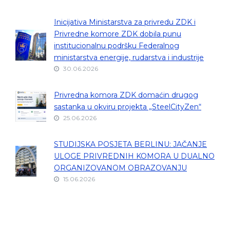
Inicijativa Ministarstva za privredu ZDK i
Privredne komore ZDK dobila punu
institucionalnu podršku Federalnog
ministarstva energije, rudarstva i industrije
30.06.2026
Privredna komora ZDK domaćin drugog
sastanka u okviru projekta „SteelCityZen“
25.06.2026
STUDIJSKA POSJETA BERLINU: JAČANJE
ULOGE PRIVREDNIH KOMORA U DUALNO
ORGANIZOVANOM OBRAZOVANJU
15.06.2026