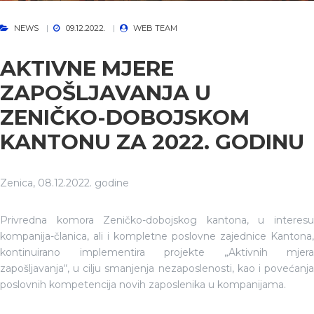
NEWS
09.12.2022.
WEB TEAM
AKTIVNE MJERE
ZAPOŠLJAVANJA U
ZENIČKO-DOBOJSKOM
KANTONU ZA 2022. GODINU
Zenica, 08.12.2022. godine
Privredna komora Zeničko-dobojskog kantona, u interesu
kompanija-članica, ali i kompletne poslovne zajednice Kantona,
kontinuirano implementira projekte „Aktivnih mjera
zapošljavanja“, u cilju smanjenja nezaposlenosti, kao i povećanja
poslovnih kompetencija novih zaposlenika u kompanijama.