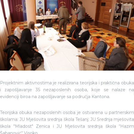
Projektnim aktivnostima je realizirana teorijska i praktična obuka
i zapošljavanje 35 nezaposlenih osoba, koje se nalaze na
evidenciji biroa na zapošljavanje sa područja Kantona.
Teorijska obuka nezaposlenih osoba je ostvarena u partnerskim
školama: JU Mješovita srednja škola Tešanj; JU Srednja mješovita
škola "Mladost" Zenica i JU Mješovita srednja škola “Hazim
Šabanović“ Visoko.