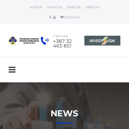
KARTA
SAJMOVI
ZAKONI
LINKOVI
ENGLISH
Centrala:
+387 32
465 851
NEWS