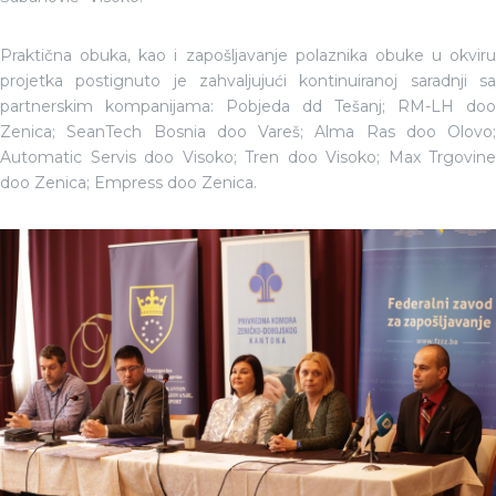
Praktična obuka, kao i zapošljavanje polaznika obuke u okviru
projetka postignuto je zahvaljujući kontinuiranoj saradnji sa
partnerskim kompanijama: Pobjeda dd Tešanj; RM-LH doo
Zenica; SeanTech Bosnia doo Vareš; Alma Ras doo Olovo;
Automatic Servis doo Visoko; Tren doo Visoko; Max Trgovine
doo Zenica; Empress doo Zenica.