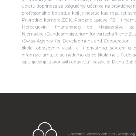
uplatu doprinosa za osiguranje učenika na praktičnoj na
profesionalne bolesti, a koji je nastao kao rezultat sa
Privredne komore ZDK, Porezne uprave FBiH i njemač
Hercegovini“ finansiranog od Ministarstva 
Njemačke (Bundesministerium für wirtschaftliche Zusa
(Swiss Agency for Development and Cooperation – S
škola, obrazovnih vlasti, ali i privatnog sektora u 
informacijama, te se nadamo da će školama u Federaci
ispunjavanju zakonskih obaveza“, kazala je Diana Bab
Privredna Komora Zeničko-Dobojskog