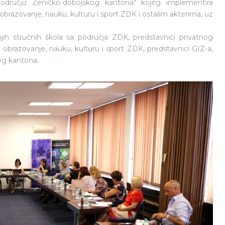
odručju Zeničko-dobojskog kantona“ kojeg implementira
brazovanje, nauku, kulturu i sport ZDK i ostalim akterima, uz
dnjih stručnih škola sa područja ZDK, predstavnici privatnog
 obrazovanje, nauku, kulturu i sport ZDK, predstavnici GIZ-a,
og kantona.