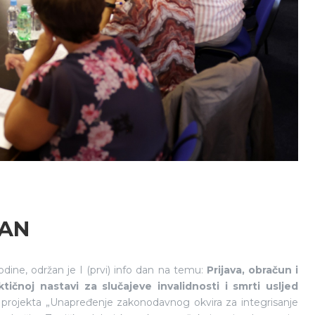
DAN
ine, održan je I (prvi) info dan na temu:
Prijava, obračun i
tičnoj nastavi za slučajeve invalidnosti i
smrti usljed
 projekta „Unapređenje zakonodavnog okvira za integrisanje