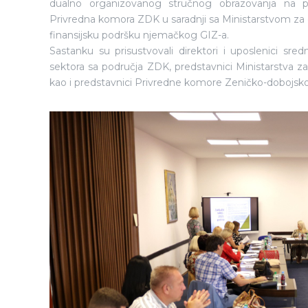
dualno organizovanog stručnog obrazovanja na p
Privredna komora ZDK u saradnji sa Ministarstvom za o
finansijsku podršku njemačkog GIZ-a.
Sastanku su prisustvovali direktori i uposlenici sre
sektora sa područja ZDK, predstavnici Ministarstva za
kao i predstavnici Privredne komore Zeničko-dobojsk