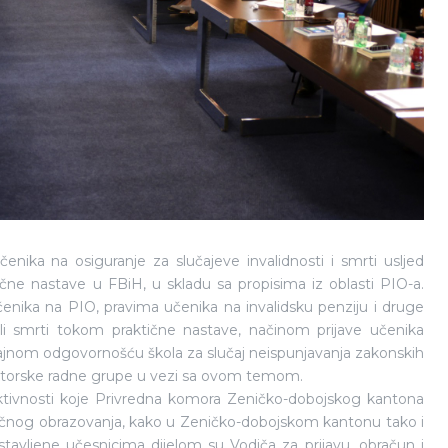
čenika na osiguranje za slučajeve invalidnosti i smrti usljed
čne nastave u FBiH, u skladu sa propisima iz oblasti PIO-a.
čenika na PIO, pravima učenika na invalidsku penziju i druge
ili smrti tokom praktične nastave, načinom prijave učenika
ršajnom odgovornošću škola za slučaj neispunjavanja zakonskih
ektorske radne grupe u vezi sa ovom temom.
aktivnosti koje Privredna komora Zeničko-dobojskog kantona
učnog obrazovanja, kako u Zeničko-dobojskom kantonu tako i
stavljene učesnicima dijelom su Vodiča za prijavu, obračun i