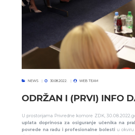
NEWS
30.08.2022.
WEB TEAM
ODRŽAN I (PRVI) INFO 
U prostorijama Privredne komore ZDK, 30.08.2022.god
uplata doprinosa za osiguranje učenika na prak
povrede na radu i profesionalne bolesti
u okviru