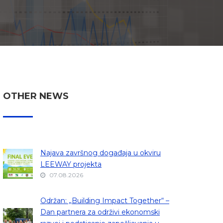
OTHER NEWS
Najava završnog događaja u okviru
LEEWAY projekta
07.08.2026
Održan: „Building Impact Together“ –
Dan partnera za održivi ekonomski