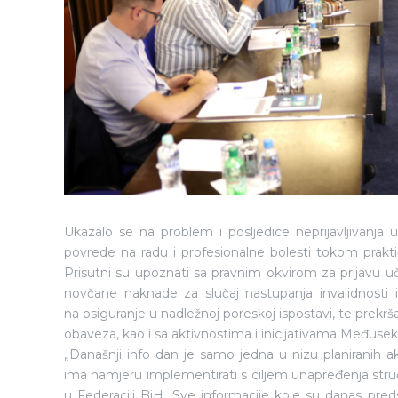
Ukazalo se na problem i posljedice neprijavljivanja u
povrede na radu i profesionalne bolesti tokom prakti
Prisutni su upoznati sa pravnim okvirom za prijavu u
novčane naknade za slučaj nastupanja invalidnosti 
na osiguranje u nadležnoj poreskoj ispostavi, te prek
obaveza, kao i sa aktivnostima i inicijativama Međus
„Današnji info dan je samo jedna u nizu planiranih 
ima namjeru implementirati s ciljem unapređenja str
u Federaciji BiH. Sve informacije koje su danas pred