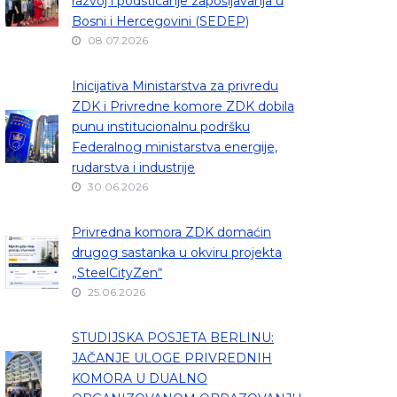
razvoj i podsticanje zapošljavanja u
Bosni i Hercegovini (SEDEP)
08.07.2026
Inicijativa Ministarstva za privredu
ZDK i Privredne komore ZDK dobila
punu institucionalnu podršku
Federalnog ministarstva energije,
rudarstva i industrije
30.06.2026
Privredna komora ZDK domaćin
drugog sastanka u okviru projekta
„SteelCityZen“
25.06.2026
STUDIJSKA POSJETA BERLINU:
JAČANJE ULOGE PRIVREDNIH
KOMORA U DUALNO