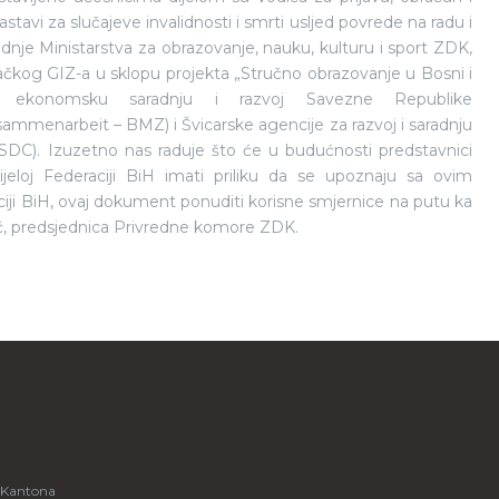
stavi za slučajeve invalidnosti i smrti usljed povrede na radu i
radnje Ministarstva za obrazovanje, nauku, kulturu i sport ZDK,
kog GIZ-a u sklopu projekta „Stručno obrazovanje u Bosni i
za ekonomsku saradnju i razvoj Savezne Republike
mmenarbeit – BMZ) i Švicarske agencije za razvoj i saradnju
DC). Izuzetno nas raduje što će u budućnosti predstavnici
cijeloj Federaciji BiH imati priliku da se upoznaju sa ovim
ji BiH, ovaj dokument ponuditi korisne smjernice na putu ka
ić, predsjednica Privredne komore ZDK.
 Kantona